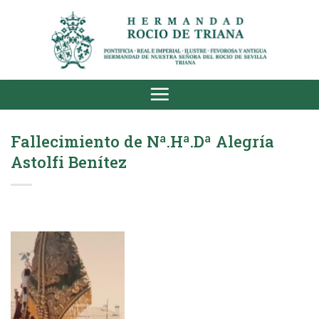
Saltar
al
contenido
Fallecimiento de Nª.Hª.Dª Alegría
Astolfi Benítez