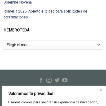
Solemne Novena
Romería 2026. Abierto el plazo para solicitudes de
acreditaciones
HEMEROTECA
Hemeroteca
Hermandad Rocío de Triana
c/ Evangelista, 23-25 · Sevilla
Valoramos tu privacidad
Tel.: 954 33 26 06
info@hermandadrociodetriana.org
Usamos cookies para mejorar su experiencia de navegación,