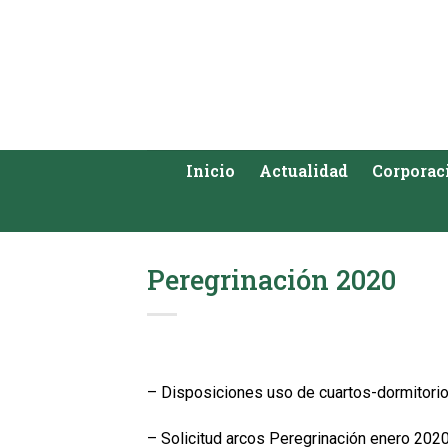
Saltar
al
contenido
Inicio
Actualidad
Corporac
Peregrinación 2020
– Disposiciones uso de cuartos-dormitori
– Solicitud arcos Peregrinación enero 202