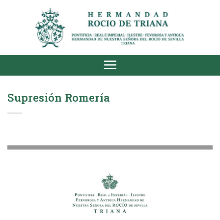
Saltar
al
contenido
Supresión Romería