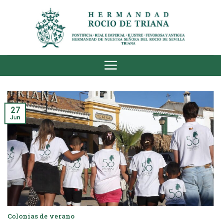
Saltar
al
contenido
27
Jun
Colonias de verano