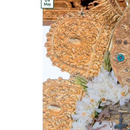
09
May