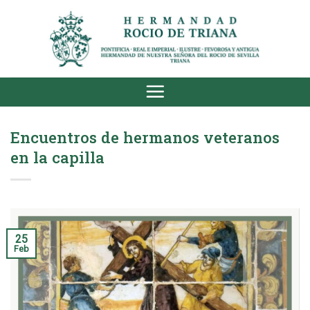
Saltar
al
contenido
Encuentros de hermanos veteranos
en la capilla
25
Feb