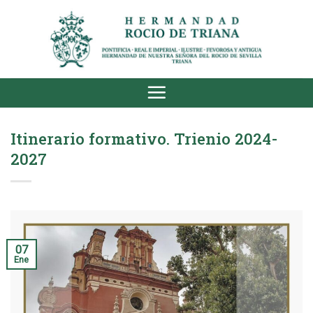
Saltar
al
contenido
Itinerario formativo. Trienio 2024-
2027
07
Ene