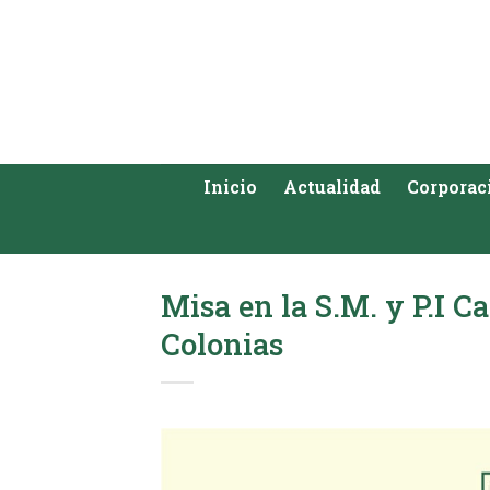
Saltar
al
contenido
Inicio
Actualidad
Corporac
Misa en la S.M. y P.I Ca
Colonias