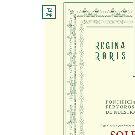
12
Sep