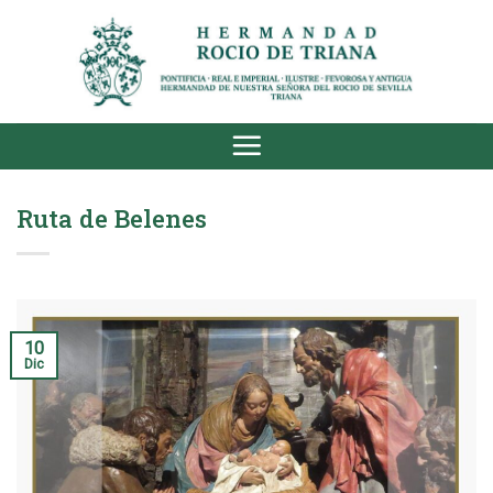
Saltar
al
contenido
Ruta de Belenes
10
Dic