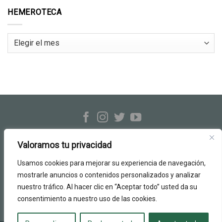
HEMEROTECA
Hemeroteca
Hermandad Rocío de Triana
c/ Evangelista, 23-25 · Sevilla
Valoramos tu privacidad
Tel.: 954 33 26 06
info@hermandadrociodetriana.org
Usamos cookies para mejorar su experiencia de navegación,
mostrarle anuncios o contenidos personalizados y analizar
Política de Cookies
nuestro tráfico. Al hacer clic en “Aceptar todo” usted da su
Aviso Legal
consentimiento a nuestro uso de las cookies.
Política de Privacidad