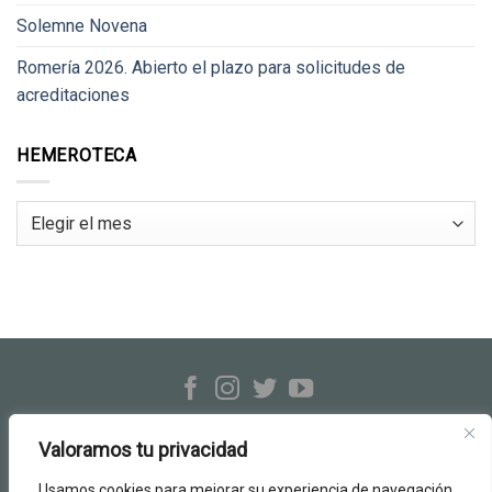
Solemne Novena
Romería 2026. Abierto el plazo para solicitudes de
acreditaciones
HEMEROTECA
Hemeroteca
Hermandad Rocío de Triana
c/ Evangelista, 23-25 · Sevilla
Valoramos tu privacidad
Tel.: 954 33 26 06
info@hermandadrociodetriana.org
Usamos cookies para mejorar su experiencia de navegación,