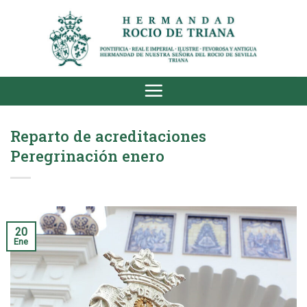
Saltar
al
contenido
Reparto de acreditaciones
Peregrinación enero
20
Ene